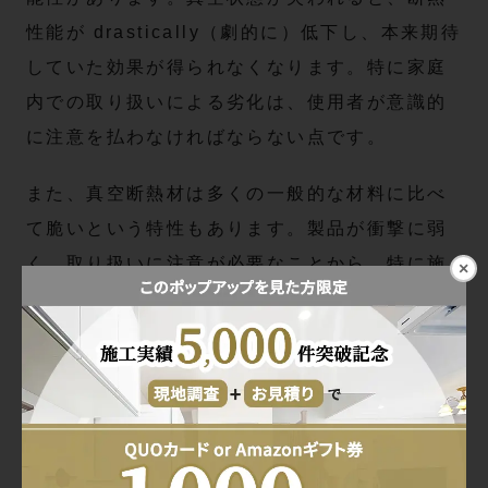
性能が drastically（劇的に）低下し、本来期待
していた効果が得られなくなります。特に家庭
内での取り扱いによる劣化は、使用者が意識的
に注意を払わなければならない点です。
また、真空断熱材は多くの一般的な材料に比べ
て脆いという特性もあります。製品が衝撃に弱
く、取り扱いに注意が必要なことから、特に施
×
工や設置の際には慎重さが求められます。こう
した壊れやすさは、使用環境や取り扱いの仕方
によって大きな影響を及ぼすため、購入を検討
する際には、この点も考慮することが重要で
す。