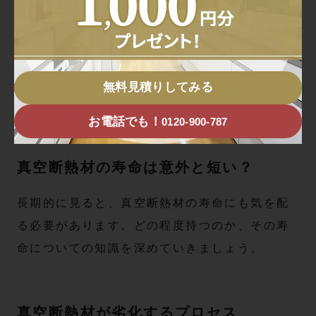
これらのデメリットを理解し、真空断熱材の選
択肢を見極めることが、住宅や設備の選定にお
いて非常に重要になります。長期的な利用を考
えると、単に価格だけでなく、取り扱いや設置
無料見積りしてみる
の方法をしっかりと検討することが推奨されま
す。
お電話でも！
0120-900-787
真空断熱材の寿命は意外と短い？
長期的に見ると、真空断熱材の寿命にも気を配
る必要があります。どの程度持つのか、その寿
命についての知識を深めていきましょう。
真空断熱材が劣化するプロセス