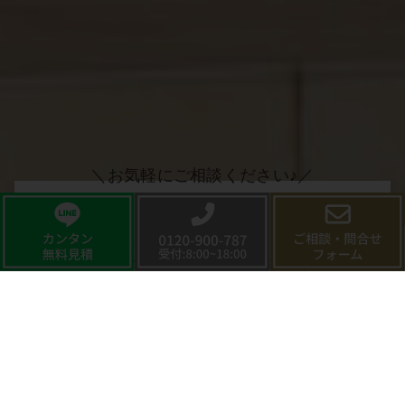
＼お気軽にご相談ください♪／
BLOG
2026.07.31
フローリングの表面の剥がれ補修は自分で
できる？100均や接着剤がNGな理由とリ
ペア術
2026.07.31
フローリングワックスの剥がれを放置した
床の末路！プロが教える部分補修とリペア
の正解