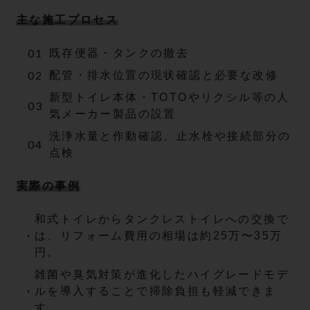
主な施工プロセス
既存便器・タンクの撤去
配管・排水位置の現状確認と必要な改修
新型トイレ本体・TOTOやリクシル等の人
気メーカー製品の設置
洗浄水量と作動確認、止水栓や接続部分の
点検
実際の事例
和式トイレからタンクレストイレへの交換で
は、リフォーム費用の相場は約25万〜35万
円。
雑菌や臭気対策が進化したハイグレードモデ
ルを導入することで掃除負担も軽減できま
す。