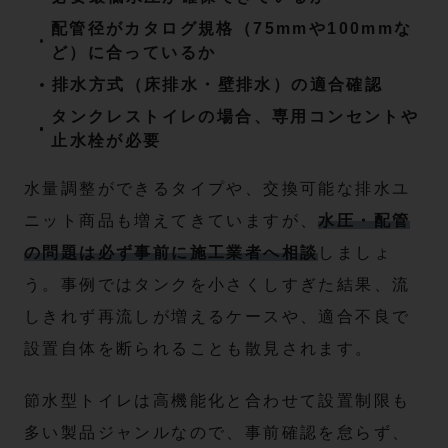
配管径がカタログ規格（75mmや100mmな
ど）に合っているか
排水方式（床排水・壁排水）の適合確認
タンクレストイレの場合、専用コンセントや
止水栓が必要
水量調整ができるタイプや、交換可能な排水ユ
ニット商品も増えてきていますが、
水圧・配管
の問題は必ず事前に施工業者へ相談
しましょ
う。事例ではタンクを小さくしすぎた結果、流
しきれず再流しが増えるケースや、適合不良で
設置自体を断られることも散見されます。
節水型トイレは高機能化と合わせて設置制限も
多い製品ジャンルなので、事前確認を怠らず、