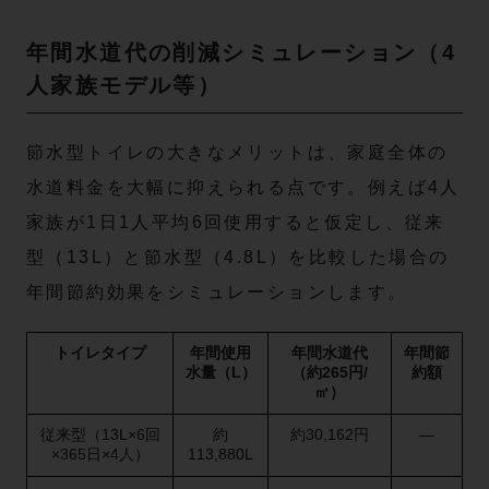
年間水道代の削減シミュレーション（4
人家族モデル等）
節水型トイレの大きなメリットは、家庭全体の
水道料金を大幅に抑えられる点です。例えば4人
家族が1日1人平均6回使用すると仮定し、従来
型（13L）と節水型（4.8L）を比較した場合の
年間節約効果をシミュレーションします。
トイレタイプ
年間使用
年間水道代
年間節
水量（L）
（約265円/
約額
㎥）
従来型（13L×6回
約
約30,162円
―
×365日×4人）
113,880L