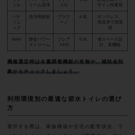
シル
リーム洗浄
スG
ザイン性重視
パナ
洗浄泡技術
アラウ
4.8L
タンクレス、
ソニ
ーノ
泡洗浄で清潔
ック
感
INAX
静音パワー
プレア
5.0L
省スペース設
ストリーム
スHS
計、多機能
機種選定時は水量調整機能の有無や、補助金対
象かもチェックしましょう。
利用環境別の最適な節水トイレの選び
方
選択する際は、家族構成や住宅の配管状況、ラ