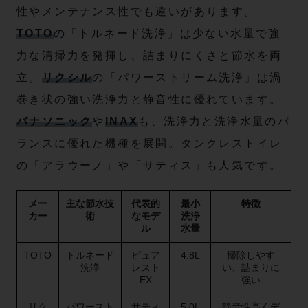
性やメンテナンス性でも違いがあります。
TOTO
の「トルネード洗浄」は少ない水量で強
力な清掃力を発揮し、詰まりにくさと節水を両
立。
リクシル
の「パワーストリーム洗浄」は渦
巻き状の強い洗浄力と静音性に優れています。
パナソニック
や
INAX
も、洗浄力と洗浄水量のバ
ランスに優れた機種を展開。タンクレストイレ
の「アラウーノ」や「サティス」も人気です。
メー
主な節水技
代表的
最小
特徴
カー
術
なモデ
洗浄
ル
水量
TOTO
トルネード
ピュア
4.8L
掃除しやす
洗浄
レスト
い、詰まりに
EX
強い
リク
パワースト
サティ
5.0L
静音性高くデ