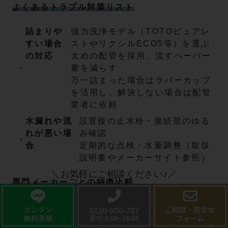
よくあるトラブル対策リスト
詰まりや
強力洗浄モデル（TOTOピュアレ
すい場合
ストやリクシルECO5等）を選ぶ
の対応
太めの配管を採用、流すペーパー
量を減らす
万一詰まった場合はラバーカップ
を活用し、解決しない場合は配管
業者に依頼
水漏れや流
設置後の止水栓・接続部のゆる
れが悪い場
み確認
合
定期的な点検・水量調整（取扱
説明書やメーカーサイト参照）
＼お気軽にご相談ください♪／
専門メーカーごとの特徴比較
メーカー
芯型特徴
水量調整事
価格帯
例
（目安）