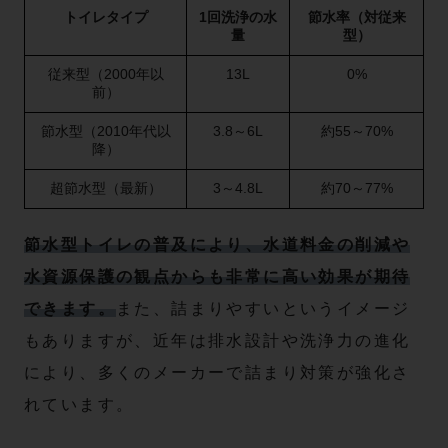
トイレタイプ
1回洗浄の水
節水率（対従来
量
型）
従来型（2000年以
13L
0%
前）
節水型（2010年代以
3.8～6L
約55～70%
降）
超節水型（最新）
3～4.8L
約70～77%
節水型トイレの普及により、水道料金の削減や
水資源保護の観点からも非常に高い効果が期待
できます。
また、詰まりやすいというイメージ
もありますが、近年は排水設計や洗浄力の進化
により、多くのメーカーで詰まり対策が強化さ
れています。