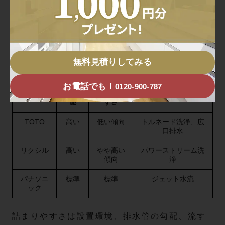
よる部分が大きく、水圧が弱いお住まいでは特
にリスクが高まります。
メーカー別の傾向を下記テーブルにまとめまし
無料見積りしてみる
た。
お電話でも！
0120-900-787
メーカー
節水性
詰まりや
対策機能例
能
すさ
TOTO
高い
低い傾向
トルネード洗浄、広
口排水
リクシル
高い
やや高い
パワーストリーム洗
傾向
浄
パナソニ
標準
標準
ジェット水流
ック
詰まりやすさは設置環境、排水管の勾配、流す