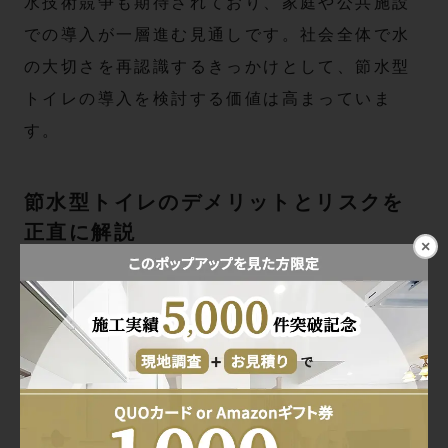
水技術競争も期待されており、家庭や公共施設
での導入が一層進む見通しです。社会全体で水
の大切さを再認識するきっかけとして、節水型
トイレの導入を検討する価値は高まっていま
す。
節水型トイレのデメリットとリスクを
正直に解説
×
詰まりやすさの原因とメーカー別比較
節水型トイレは水の使用量を減らせる反面、従
来型より流す水の量が少ないため、
詰まりやす
いと感じるケースが一部で報告
されています。
原因としては排水方式や便器形状、設置環境に