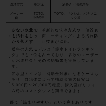
洗浄方式
単水流
渦巻き・泡洗浄等
メーカー
TOTO,
TOTO、リクシル、パナソニ
INAX等
例
ック等
少ない水量で
革新的な洗浄方式や、便器表
も汚れをしっ
面コーティングによる汚れ防
かり落とす
止技術が進化。
近年の人気モデルは「節水トイレランキン
グ」でも上位を占めており、多数のユーザー
が水道料金とその節約効果を実感していま
す。
節水型トイレは、補助金対象になるケースも
あり、自治体によって補助金額の目安は
5,000円〜20,000円程度。購入及びリフォー
ム時のコストダウンも期待できます。
一部で「詰まりやすい」という声もあります