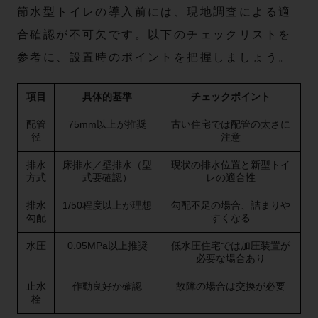
節水型トイレの導入前には、現地調査による適
合確認が不可欠です。以下のチェックリストを
参考に、設置時のポイントを把握しましょう。
項目
具体的基準
チェックポイント
配管
75mm以上が推奨
古い住宅では配管の太さに
径
注意
排水
床排水／壁排水（型
現状の排水位置と新型トイ
方式
式要確認）
レの適合性
排水
1/50程度以上が理想
勾配不足の場合、詰まりや
勾配
すくなる
水圧
0.05MPa以上推奨
低水圧住宅では加圧装置が
必要な場合あり
止水
作動良好か確認
故障の場合は交換が必要
栓