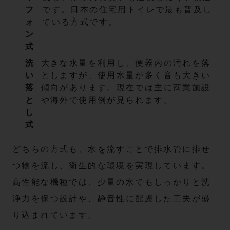
フ
です。日本の住宅用トイレで最も普及し
ォ
ている方式です。
ン
式
洗
大きな水量を利用し、便器内の汚れを落
い
としますが、使用水量が多く音も大きい
落
傾向があります。現在では主に商業施設
と
や海外で使用例が見られます。
し
式
どちらの方式も、水を流すことで排水管に排せ
つ物を流し、衛生的な環境を実現しています。
高性能な機種では、少量の水でもしっかりと洗
浄力を保つ設計や、静音性に配慮した工夫が盛
り込まれています。