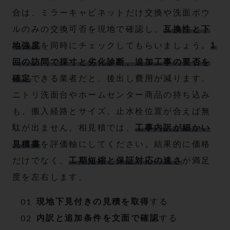
合は、ミラーキャビネットだけ交換や洗面ボウ
ルのみの交換可否を現地で確認し、
互換性と下
地強度
を同時にチェックしてもらいましょう。
1
回の訪問で採寸と劣化診断、追加工事の要否を
確定
できる業者だと、後出し費用が減ります。
ニトリ洗面台やホームセンター商品の持ち込み
も、搬入経路とサイズ、止水栓位置が合えば無
駄が出ません。相見積では、
工事内訳が細かい
見積書
を評価軸にしてください。結果的に価格
だけでなく、
工期短縮と保証対応の速さ
が満足
度を左右します。
現地下見付きの見積を取得
する
内訳と追加条件を文面で確認
する