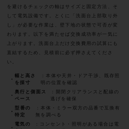
を避けるチェックの軸はサイズと固定方法、そ
して電気設備です。とくに「洗面台上部取り外
し」が必要な作業は、壁下地の状態で可否が変
わります。以下を満たせば交換成功率が一気に
上がります。洗面台上だけ交換費用の試算にも
直結するため、見積前に必ず押さえてくださ
い。
幅と高さ
：本体や天井・ドア干渉、既存照
を採寸
明の位置を確認
奥行と側面ス
：開閉クリアランスと配線の
ペース
逃げを確保
型番の
：本体・ミラー双方の品番で互換有
特定
無を調べる
電気の
：コンセント・照明がある場合は電