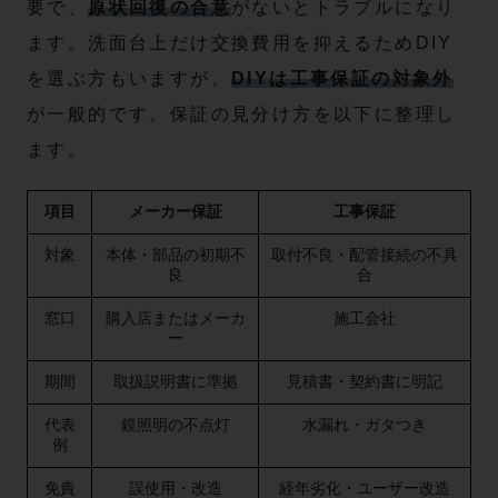
要で、
原状回復の合意
がないとトラブルになり
ます。洗面台上だけ交換費用を抑えるためDIY
を選ぶ方もいますが、
DIYは工事保証の対象外
が一般的です。保証の見分け方を以下に整理し
ます。
項目
メーカー保証
工事保証
対象
本体・部品の初期不
取付不良・配管接続の不具
良
合
窓口
購入店またはメーカ
施工会社
ー
期間
取扱説明書に準拠
見積書・契約書に明記
代表
鏡照明の不点灯
水漏れ・ガタつき
例
免責
誤使用・改造
経年劣化・ユーザー改造