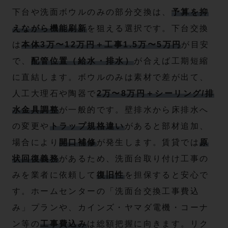
下台や洗面ボウルのみの部分交換は、
予算を抑
えながら機能刷新
を狙える選択です。下台交換
は
本体3万〜12万円＋工事1.5万〜5万円
が目安
で、
配管位置（給水・排水）
が合えば工期短縮
に直結します。ボウルのみは素材で差が出て、
人工大理石や陶器で
2万〜8万円＋シーリング/排
水金具調整
が一般的です。壁排水から床排水へ
の変更や
トラップ規格違い
があると部材追加、
場合により
開口補修
が発生します。賃貸では
原
状回復義務
があるため、洗面台取り付け工事の
みを業者に依頼して
復旧性
を担保すると安心で
す。ホームセンターの「洗面台交換工事費込
み」プランや、カインズ・ヤマダ電機・コーナ
ン等の
工事費込み
は総額把握に向きます。リク