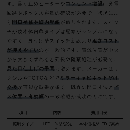
す。曇り止めヒーターや
コンセント増設
は分電
回路やボックス容量の確認が必要で、状況によ
り
開口補修や壁内配線
が追加されます。スイッ
チが鏡本体内蔵タイプは配線がシンプルになり
やすく、外付け壁スイッチ新設より
追加コスト
が抑えやすい
のが一般的です。電源位置が中央
から大きくずれると延長や隠蔽処理が必要で、
見た目仕上げの手間
も増えます。メーカーはリ
クシルやTOTOなどで
ミラーキャビネットだけ
交換
が可能な型番が多く、既存の開口寸法と
ビ
ス位置・有効幅
の一致確認が成功のカギです。
項目
内容
費用目安
照明タイプ
LED一体型/蛍光
本体価格がLEDで高め
灯