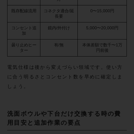
既存配線流用
コネクタ適合/延
0〜15,000円
長要
コンセント追
鏡内/外付け
5,000〜20,000円
加
曇り止めヒー
有/無
本体差額で数千〜1万
ター
円前後
電気仕様は後から変えづらい領域です。使い方
に合う明るさとコンセント数を早めに確定しま
しょう。
洗面ボウルや下台だけ交換する時の費
用目安と追加作業の要点