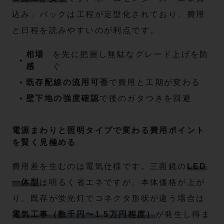
込み」パックは工程が定型化されており、費用
と日程を読みやすいのが利点です。
相場
を先に把握し無駄なグレード上げを防
感
ぐ
既存配線の流用可否
で費用と工期が変わる
壁下地の強度確認
で後のガタつきを回避
電源まわりと照明タイプで変わる費用ポイント
を賢く見極める
費用差を生むのは電気仕様です。三面鏡の
LED
一体型
は明るく省エネですが、本体価格が上が
り、既存が蛍光灯でコネクタ形状が違う場合は
電気工事（数千円〜1.5万円程度）
が発生し得ま