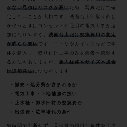
がない見積はリスクが高い
ため、写真だけで確
定しないことが大切です。洗面台上部取り外し
が伴うときはコンセントや照明の電気工事が追
加になりやすく、
洗面台上だけ交換費用の想定
が膨らむ要因
です。ニトリやカインズなどで本
体を購入し、取り付け工事のみを業者へ依頼す
る方法もありますが、
搬入経路やサイズ不適合
は追加発生
につながります。
撤去・処分費が含まれるか
電気工事・下地補強の扱い
止水栓・排水部材の交換要否
出張費・駐車場代の条件
短時間で判断せず、見積書の項目と条件を丁寧