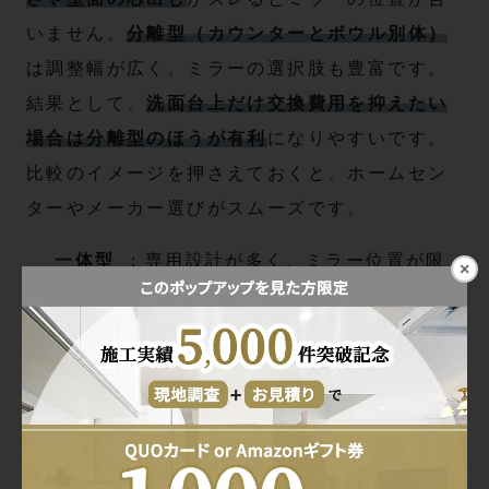
いません。
分離型（カウンターとボウル別体）
は調整幅が広く、ミラーの選択肢も豊富です。
結果として、
洗面台上だけ交換費用を抑えたい
場合は分離型のほうが有利
になりやすいです。
比較のイメージを押さえておくと、ホームセン
ターやメーカー選びがスムーズです。
一体型
：専用設計が多く、ミラー位置が限
×
の傾向
定。工事は精度重視で時間増
分離型
：汎用品の適合が取りやすく、配
の傾向
線・配管の逃げが作りやすい
費用感の
：一体型は施工難度で人件費が上
違い
がりやすい
相性の良い
：分離型はホームセンターの在庫
購入先
品とも合わせやすい