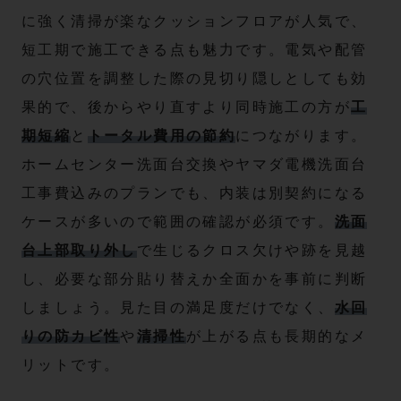
に強く清掃が楽なクッションフロアが人気で、
短工期で施工できる点も魅力です。電気や配管
の穴位置を調整した際の見切り隠しとしても効
果的で、後からやり直すより同時施工の方が
工
期短縮
と
トータル費用の節約
につながります。
ホームセンター洗面台交換やヤマダ電機洗面台
工事費込みのプランでも、内装は別契約になる
ケースが多いので範囲の確認が必須です。
洗面
台上部取り外し
で生じるクロス欠けや跡を見越
し、必要な部分貼り替えか全面かを事前に判断
しましょう。見た目の満足度だけでなく、
水回
りの防カビ性
や
清掃性
が上がる点も長期的なメ
リットです。