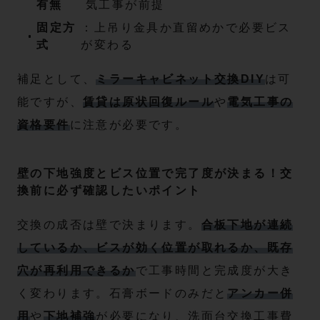
有無
気工事が前提
固定方
：上吊り金具か直留めかで必要ビス
式
が変わる
補足として、
ミラーキャビネット交換DIY
は可
能ですが、
賃貸は原状回復ルール
や
電気工事の
資格要件
に注意が必要です。
壁の下地強度とビス位置で完了度が決まる！交
換前に必ず確認したいポイント
交換の成否は壁で決まります。
合板下地が連続
しているか、ビスが効く位置が取れるか、既存
穴が再利用できるか
で工事時間と完成度が大き
く変わります。石膏ボードのみだと
アンカー併
用
や
下地補強
が必要になり、洗面台交換工事費