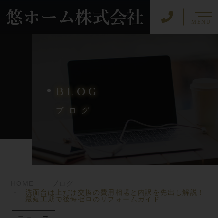
MENU
BLOG
ブログ
HOME
ブログ
洗面台は上だけ交換の費用相場と内訳を先出し解説！
最短工期で後悔ゼロのリフォームガイド