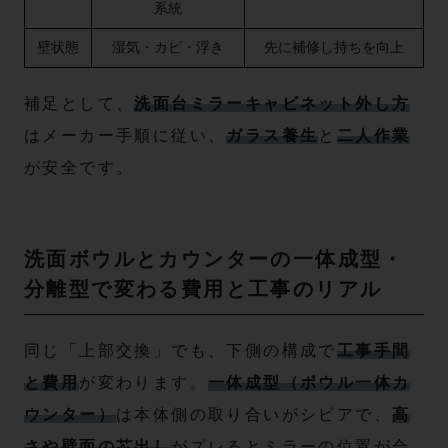
系統
壁状態
湿気・カビ・浮き
先に補修し持ちを向上
補足として、
洗面台ミラーキャビネット外し方
はメーカー手順に従い、
ガラス養生
と
二人作業
が安全です。
洗面ボウルとカウンターの一体成型・
分離型で変わる費用と工事のリアル
同じ「上部交換」でも、下側の構成で
工事手間
と費用
が変わります。
一体成型（ボウル一体カ
ウンター）
は本体側の取り合いがシビアで、
高
さや壁面の芯出し
がズレるとミラーの位置が合