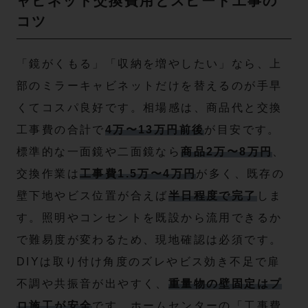
ャビネット交換費用とスピード工事の
コツ
「鏡がくもる」「収納を増やしたい」なら、上
部のミラーキャビネットだけを替えるのが手早
くてコスパ良好です。相場感は、商品代と交換
工事費の合計で
4万〜13万円前後
が目安です。
標準的な一面鏡や二面鏡なら
商品2万〜8万円
、
交換作業は
工事費1.5万〜4万円
が多く、既存の
壁下地やビス位置が合えば
半日程度で完了
しま
す。照明やコンセントを既設から流用できるか
で難易度が変わるため、現地確認は必須です。
DIYは取り付け角度のズレやビス効き不足で扉
不調や共振音が出やすく、
重量物の壁固定はプ
ロ施工が安全
です。ホームセンターの「工事費