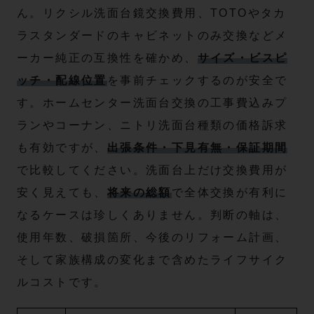
ん。リクシル洗面台鏡交換費用、TOTOやタカ
ラスタンダードのキャビネットのみ交換などメ
ーカー純正の互換性を確かめ、
サイズ・ビスピ
ッチ・配線位置
を事前チェックするのが安全で
す。ホームセンター洗面台交換の工事費込みプ
ランやコーナン、ニトリ洗面台種類の価格訴求
も有効ですが、
出張条件・下見有無・保証期間
で比較してください。洗面台上だけ交換費用が
安く見えても、
将来の総額
で全体交換が有利に
なるケースは珍しくありません。判断の軸は、
使用年数、破損箇所、今後のリフォーム計画、
そして家族構成の変化まで含めたライフサイク
ルコストです。