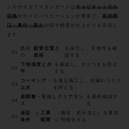
シルやタカラスタンダードは
キャビネットのみ
交換
やサイズバリエーションが豊富で、
有効間
口・奥行・高さ
の採寸精度が仕上がりを左右し
ます。
既存
配管位置と
を採寸し、互換性を確
の
規格
認する
下地強度と水
を確認し、ガタつきを防止
平
する
コーキング・
を適正施工し、水漏れリスク
止水
を抑える
扉調整・引出しクリアラン
を最終確認す
ス
る
保証
と
工事
（撤去・処分含む）を事前
条件
範囲
に明確化する