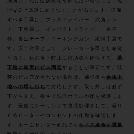
洗面台上だけ交換費用を抑えたい場合でも、無
理なDIYは逆に高くつくことがあります。準備
すべき工具は、プラスドライバー、六角レン
チ、下地探し、インパクトドライバー、水平
器、養生テープ、コーキングガン、絶縁手袋で
す。安全対策として、ブレーカーを落とし感電
を防ぐ、鏡の落下防止に補助者を確保する、
壁
下地に確実にビス固定
することが重要です。既
存のビス穴が合わない場合は、補強板や
合板下
地への増し打ち
で対応します。取り外しは必ず
下から支え、養生で洗面ボウルや床を保護しま
す。最後にシーリングで防湿処理をして、曇り
止めヒーターやコンセントの作動を確認しま
す。ホームセンター商品でも
サイズ適合と重量