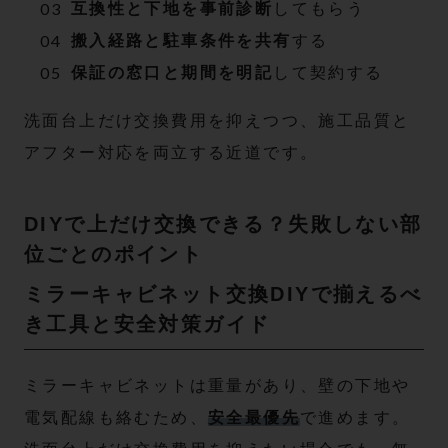
互換性と下地を事前診断
してもらう
搬入経路と駐車条件を共有
する
保証の窓口と期間を明記
して契約する
洗面台上だけ交換費用を抑えつつ、施工品質と
アフター対応を両立する近道です。
DIYで上だけ交換できる？失敗しない部
位ごとのポイント
ミラーキャビネット交換DIYで揃えるべ
き工具と安全対策ガイド
ミラーキャビネットは重量があり、壁の下地や
電気配線も絡むため、
安全最優先
で進めます。