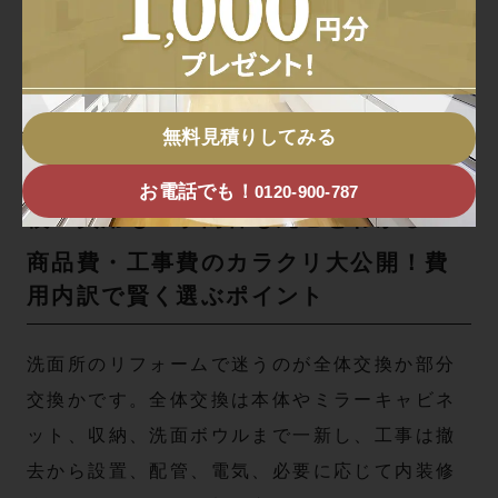
補足として、
洗面台交換工事費込み
の表示は下
地補強や電気を含まないことが多いので、
見積
内訳の確認
が安全です。
無料見積りしてみる
洗面台全体交換と部分交換を徹底比
お電話でも！
0120-900-787
較！費用も工事内容も丸ごとわかる
商品費・工事費のカラクリ大公開！費
用内訳で賢く選ぶポイント
洗面所のリフォームで迷うのが全体交換か部分
交換かです。全体交換は本体やミラーキャビネ
ット、収納、洗面ボウルまで一新し、工事は撤
去から設置、配管、電気、必要に応じて内装修