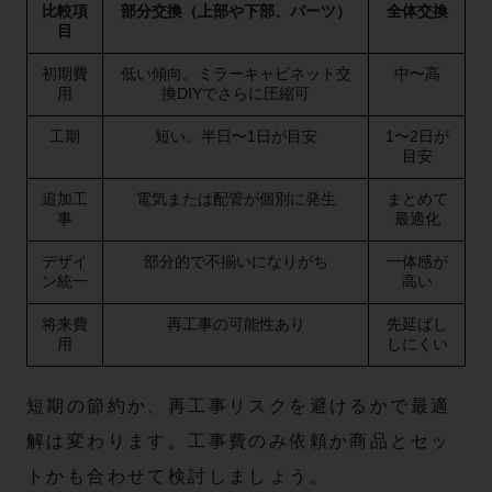
比較項
部分交換（上部や下部、パーツ）
全体交換
目
初期費
低い傾向。ミラーキャビネット交
中〜高
用
換DIYでさらに圧縮可
工期
短い。半日〜1日が目安
1〜2日が
目安
追加工
電気または配管が個別に発生
まとめて
事
最適化
デザイ
部分的で不揃いになりがち
一体感が
ン統一
高い
将来費
再工事の可能性あり
先延ばし
用
しにくい
短期の節約か、再工事リスクを避けるかで最適
解は変わります。工事費のみ依頼か商品とセッ
トかも合わせて検討しましょう。