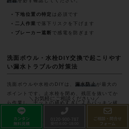
許容
を必ず確認してください。
下地位置の特定
は必須です
二人作業
で落下リスクを下げます
ブレーカー遮断
で感電を防ぎます
洗面ボウル・水栓DIY交換で起こりやす
い漏水トラブルの対策法
洗面ボウルや水栓のDIYは、
漏水防止
が最大の
ポイントです。止水栓を閉め、残圧を抜いてか
＼お気軽にご相談ください♪／
ら作業し、ナットの締めすぎによるパッキン破
損を避けます。水栓台座や排水金具には
シール
テープやシリコンシール剤
を適量使用し、ねじ