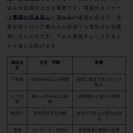
込みの見積が上がる要因です。電源付きミラー
は
電源の引き回し
と
アース
の確認が必須で、洗
面台取り付け工事のみの依頼でも電気分が別費
用になりがちです。下記を事前チェックすると
やり直しを防げます。
確認項
目安・判断
影響
目
下地材
合板9mm以上が理想
強固に固定できガタつき
防止
ビス位
端から15mm以上確
表面割れと抜けを回避
置
保
既存穴
再利用可否を判断
追加穴で仕上げ悪化を防
止
電源
コンセント・照明の
有資格者の配線が必要