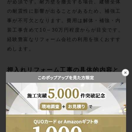
が必須です。耐力壁を撤去する場合、建物全体
の耐震性に影響が出ることがあるため、補強工
事が不可欠となります。費用は解体・補強・内
装工事含めて10～30万円程度からが目安です。
経験豊富なリフォーム会社の利用を強くおすす
めします。
押入れリフォーム工事の具体的内容と
×
標準工程
押入れの解体および撤去作業の流れと
ポイント
押入れを部屋にリフォームする際は、まず既存
の押入れ解体が必要です。現地調査で壁や梁、