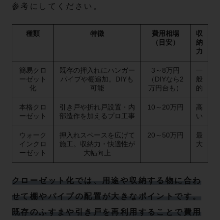
参考にしてください。
種類
特徴
費用相場
収
（目安）
納
力
簡易クロ
既存の押入れにハンガー
3～8万円
一
ーゼット
パイプや棚追加。DIYも
（DIYなら2
般
化
可能
万円台も）
的
本格クロ
引き戸や折れ戸設置・内
10～20万円
高
ーゼット
部造作を加えるプロ工事
い
ウォーク
押入れスペースを広げて
20～50万円
最
インクロ
施工。収納力・快適性が
大
ーゼット
大幅向上
クローゼット化では、用途や収納する物に合わ
せて棚やパイプの配置が大きなポイントです。
既存のふすまや引き戸を再利用することで費用