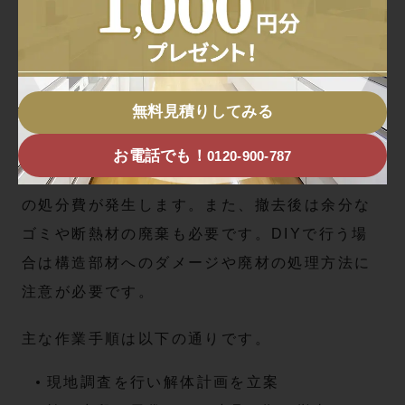
構造の確認を行い、解体範囲や作業手順をプラ
ンニングします。この調査は安全かつ効率的な
工事を進めるうえで欠かせません。強度を落と
さないように、柱や耐力壁は撤去せず残すのが
無料見積りしてみる
一般的です。
お電話でも！
0120-900-787
多くの場合、押入れの中段棚や襖の撤去、下地
の処分費が発生します。また、撤去後は余分な
ゴミや断熱材の廃棄も必要です。DIYで行う場
合は構造部材へのダメージや廃材の処理方法に
注意が必要です。
主な作業手順は以下の通りです。
現地調査を行い解体計画を立案