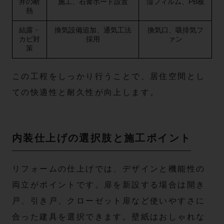
井の断
施工、石膏ボード設置
湿フィルム、PB板
熱
結露・
換気設備追加、通気工法
換気口、吸排気フ
カビ対
採用
ァン
策
この工程をしっかり行うことで、居住空間とし
ての快適性と耐久性が向上します。
内装仕上げの選択肢と施工ポイント
リフォームの仕上げでは、デザインと機能性の
両立がポイントです。扉を新設する場合は開き
戸、引き戸、クローゼット扉など使いやすさに
合った建具を選択できます。壁紙はおしゃれな