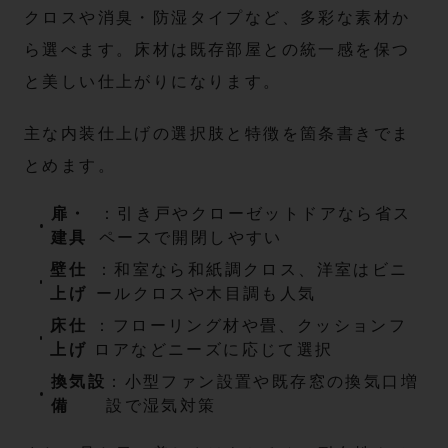
クロスや消臭・防湿タイプなど、多彩な素材か
ら選べます。床材は既存部屋との統一感を保つ
と美しい仕上がりになります。
主な内装仕上げの選択肢と特徴を箇条書きでま
とめます。
扉・
：引き戸やクローゼットドアなら省ス
建具
ペースで開閉しやすい
壁仕
：和室なら和紙調クロス、洋室はビニ
上げ
ールクロスや木目調も人気
床仕
：フローリング材や畳、クッションフ
上げ
ロアなどニーズに応じて選択
換気設
：小型ファン設置や既存窓の換気口増
備
設で湿気対策