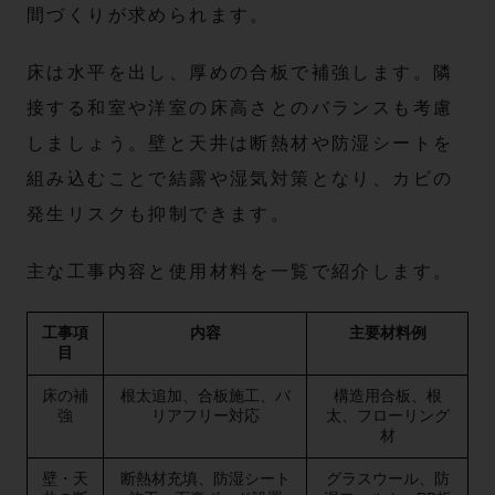
間づくりが求められます。
床は水平を出し、厚めの合板で補強します。隣
接する和室や洋室の床高さとのバランスも考慮
しましょう。壁と天井は断熱材や防湿シートを
組み込むことで結露や湿気対策となり、カビの
発生リスクも抑制できます。
主な工事内容と使用材料を一覧で紹介します。
工事項
内容
主要材料例
目
床の補
根太追加、合板施工、バ
構造用合板、根
強
リアフリー対応
太、フローリング
材
壁・天
断熱材充填、防湿シート
グラスウール、防