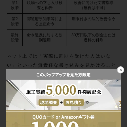
第1
現場への立ち入り検
改善に向けた文書指導
段階
査と勧告
（無視は不可）
第2
都道府県知事等によ
期限付きの法的改善命令
段階
る是正命令
最終
命令違反に対する罰
30万円以下の罰金または
段階
則適用
過料の科刑
ネット上では「実際に罰則を受けた人はいな
い」といった無責任な書き込みを見かけること
×
もありますが、それは大きな誤解です。地域の
環境水質を守るため、自治体の監視の目は年々
厳しくなっています。何より、行政指導の通知
が自宅に届くだけでも、精神的なストレスは計
り知れません。