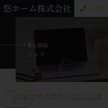
MENU
BLOG
ブログ
HOME
ブログ
一戸建ての浄化槽の年間費用はぶっちゃけいくら？維
持管理費を安く抑える裏ワザと下水道比較の損益分岐
点