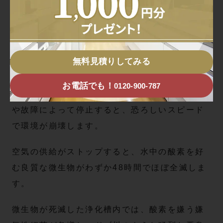
ブロア停止からわずか48時間で発生す
る最悪な悪臭と微生物全滅の悪夢
無料見積りしてみる
浄化槽の中で最も重要な役割を果たしているの
が、常に空気を送り続けているブロアと呼ばれ
お電話でも！
0120-900-787
る送風ポンプです。このブロアが電気代の節約
や故障によって停止すると、恐ろしいスピード
で環境が崩壊します。
空気の供給がストップすると、水中の酸素を好
む良質な微生物がわずか48時間でほぼ全滅しま
す。
微生物が死滅した浄化槽内では、酸素を嫌う嫌