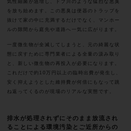
気性細菌が急増し、ドブ川のような猛烈な悪臭
を放ち始めます。この悪臭は便器のトラップを
抜けて家の中に充満するだけでなく、マンホー
ルの隙間から庭先や道路へ一気に広がります。
一度微生物が全滅してしまうと、元の綺麗な状
態に戻すために専門業者による全量の汲み取り
と、新しい微生物の再投入が必要になります。
これだけで約10万円以上の臨時出費が発生し、
安く抑えようとした維持費が何倍にもなって跳
ね返ってくるのが現場のリアルな実態です。
排水が処理されずにそのまま放流され
ることによる環境汚染とご近所からの