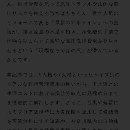
ん。維持管理を怠って悪臭トラブルや法的な罰
則リスクを抱える恐怖はもちろん、近年人気の
リフォームである「最新の節水トイレ」への交
換が、排水流量の不足を招き、浄化槽の手前で
汚物を詰まらせて高額な高圧洗浄費用を発生さ
せるという「現場ならではの罠」が潜んでいる
からです。
本記事では、5人槽や7人槽といったサイズ別の
リアルな維持管理費用の違いから、下水道との
生涯コストにおける損益分岐点の見極め方まで
を徹底的に解剖します。さらに、台風や落雷に
よるブロア故障時に火災保険を適用して修繕費
を実質無料にする知恵や、神奈川県内の自治体