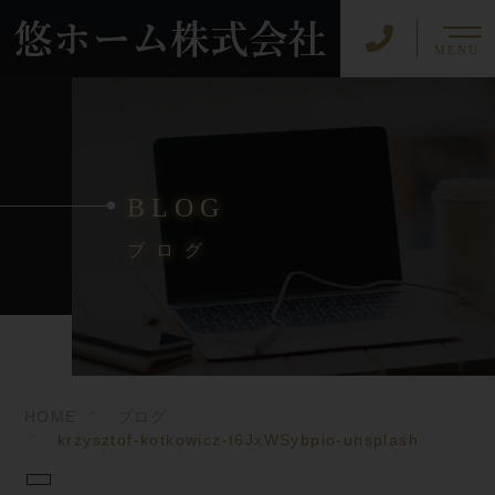
MENU
BLOG
ブログ
HOME
ブログ
krzysztof-kotkowicz-t6JxWSybpio-unsplash