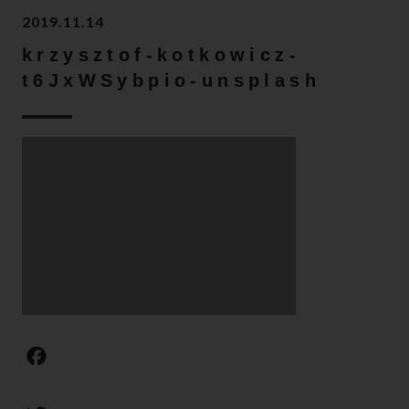
2019.11.14
krzysztof-kotkowicz-
t6JxWSybpio-unsplash
F