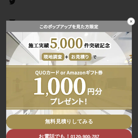
a
c
T
×
e
w
b
i
E
o
t
m
o
t
a
共
k
e
i
有
r
l
ブログ一覧に戻る
無料見積りしてみる
お電話でも！
0120-900-787