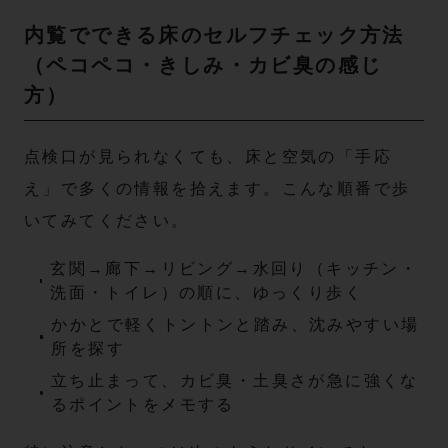
内覧でできる床のセルフチェック方法
（ペコペコ・きしみ・カビ臭の感じ
方）
点検口が見られなくても、床と空気の「手応
え」で多くの情報を拾えます。こんな順番で歩
いてみてください。
玄関→廊下→リビング→水回り（キッチン・
洗面・トイレ）の順に、ゆっくり歩く
かかとで軽くトントンと踏み、沈みやすい場
所を探す
立ち止まって、カビ臭・土臭さが急に強くな
るポイントをメモする