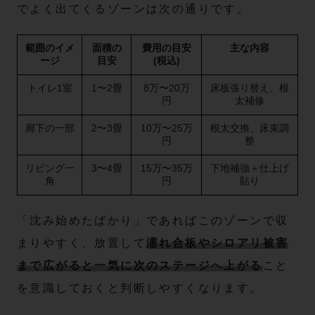
でよく出てくるゾーンは次の通りです。
範囲のイメ
面積の
費用の目安
主な内容
ージ
目安
(税込)
トイレ1室
1〜2畳
8万〜20万
床板張り替え、根
円
太補修
廊下の一部
2〜3畳
10万〜25万
根太交換、床束調
円
整
リビング一
3〜4畳
15万〜35万
下地補強＋仕上げ
角
円
貼り
「沈み始めたばかり」であればこのゾーンで収
まりやすく、放置して
濡れ合板やシロアリ被害
まで広がると一気に次のステージへ上がる
こと
を意識しておくと判断しやすくなります。