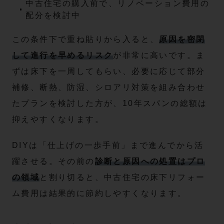
中古住宅の購入前で、リノベーション費用の
配分を検討中
この条件下で重ね貼りから入ると、
原因を密閉
して進行を早めるリスク
が非常に高いです。ま
ずは床下を一周してもらい、必要に応じて部分
補修、断熱、防湿、シロアリ対策を組み合わせ
たプランを検討した方が、10年スパンの総額は
抑えやすくなります。
DIYは「仕上げの一歩手前」まで進んでから活
躍させる。その前の
診断と原因への処置はプロ
の領域
と割り切ると、中古住宅の床下リフォー
ム費用は結果的に節約しやすくなります。