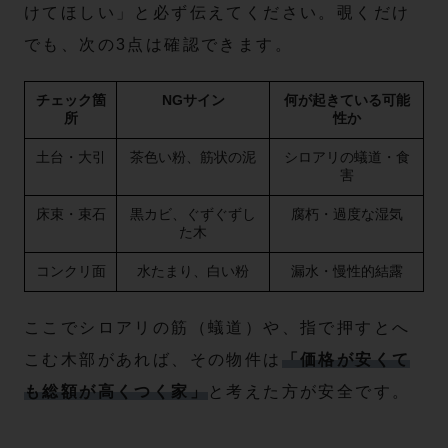
けてほしい」と必ず伝えてください。覗くだけ
でも、次の3点は確認できます。
チェック箇
NGサイン
何が起きている可能
所
性か
土台・大引
茶色い粉、筋状の泥
シロアリの蟻道・食
害
床束・束石
黒カビ、ぐずぐずし
腐朽・過度な湿気
た木
コンクリ面
水たまり、白い粉
漏水・慢性的結露
ここでシロアリの筋（蟻道）や、指で押すとへ
こむ木部があれば、その物件は
「価格が安くて
も総額が高くつく家」
と考えた方が安全です。