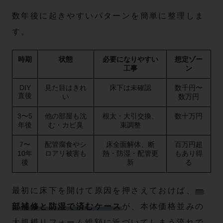
数年後に起きやすいパターンを簡単に整理しま
す。
時期
状態
必要になりやすい
想定ゾー
工事
ン
DIY
見た目はきれ
床下は未確認
数千円〜
直後
い
数万円
3〜5
他の部屋も沈
根太・大引交換、
数十万円
年後
む・カビ臭
束調整
7〜
配管腐食やシ
床全面解体、断
百万円超
10年
ロアリ被害も
熱・防湿・配管更
もあり得
後
新
る
最初に床下を開けて原因を押さえておけば、
一
部補修と防湿で済むケース
が、本体価格並みの
大規模リフォーム総額に近づいてしまう流れで