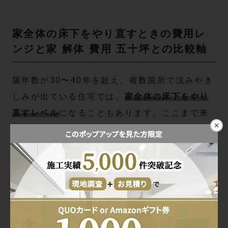
家全体の床下をやり直すときの費用レ
ンジと家 解体 費用 五十坪との比較軸
築年数が30〜40年を超え、複数箇所で沈みやき
しみが出ている住宅では、
家全体の床下をやり
直すレベル
になることもあります。ここまで来
×
ると、部分補修を繰り返すより、一度スパッと
全面改修した方が長期的には安くなるケースも
多いです。
工事のスケール
面積
費用の
比較の目安
目安
目安(税
込)