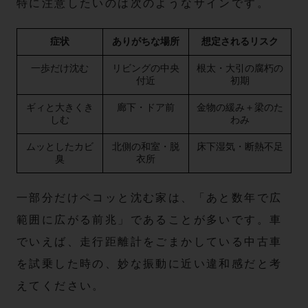
特に注意したいのは次のようなサインです。
症状
ありがちな場所
想定されるリスク
一歩だけ沈む
リビングの中央
根太・大引の腐朽の
付近
初期
ギィと大きくき
廊下・ドア前
金物の緩み＋梁のた
しむ
わみ
ムッとしたカビ
北側の和室・脱
床下湿気・断熱不足
臭
衣所
一部分だけペコッと沈む家は、「あと数年で広
範囲に広がる前兆」であることが多いです。車
でいえば、走行距離計をごまかしている中古車
を試乗した時の、妙な振動に近い違和感だと考
えてください。