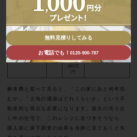
1階全面の床下改
20〜
150
部分補修を3〜4回
万〜
修
25坪
繰り返す総額に近い
300万
円
1階全面＋断熱＋
20〜
220
本体構造を守る「総
万〜
防湿＋シロアリ
25坪
合整備」
無料見積りしてみる
380万
円
お電話でも！
0120-900-787
木造50坪の解体
50坪
200
建て替え検討ライン
万〜
費
前後
の参考
350万
円
解体費と並べて見ると、「この家にあと何年住
むか」「土地の価値はどれくらいか」という不
動産的な視点も必要になります。築古の売り出
し中の住宅で、このレンジに近づきそうなら、
購入前に床下調査の結果を冷静に見ておくと失