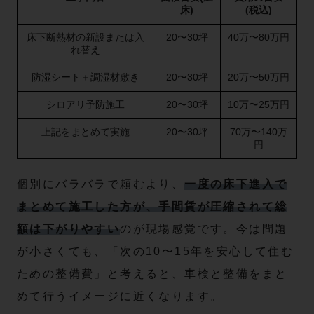
床)
(税込)
床下断熱材の新設または入
20〜30坪
40万〜80万円
れ替え
防湿シート＋調湿材敷き
20〜30坪
20万〜50万円
シロアリ予防施工
20〜30坪
10万〜25万円
上記をまとめて実施
20〜30坪
70万〜140万
円
個別にバラバラで頼むより、
一度の床下進入で
まとめて施工した方が、手間賃が圧縮されて総
額は下がりやすい
のが現場感覚です。今は問題
が小さくても、「次の10〜15年を安心して住む
ための整備費」と考えると、車検と整備をまと
めて行うイメージに近くなります。