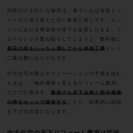
内装だけきれいな物件は、車でいえば外装とシ
ートだけ張り替えた古い車両と同じです。エン
ジンにあたる構造体や床下を放置したまま、フ
ローリングを重ね貼りしてしまうと、数年後に
新品の床をいったん壊してから本格工事
という
二重出費になりがちです。
中古住宅の購入やリノベーションの予算を組む
ときは、「物件価格＋見えるリフォーム費用」
だけで計算せず、
最低でも床下点検と部分補修
の枠をセットで確保する
ことが、結果的に総額
を下げる近道になります。
中古住宅の床下リフォーム費用は症状