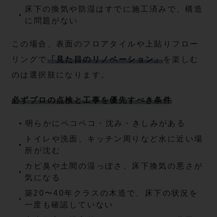
床下の換気や防湿はすでに施工済みで、構造
に問題がない
この場合、表面のフロアタイルや上貼りフロー
リングで
「見た目のリノベーション」
を楽しむ
のは選択肢になります。
必ずプロの点検と工事を優先すべき条件
明らかにペコペコ・沈み・きしみがある
トイレや洗面、キッチン周りなど水に近い場
所が沈む
カビ臭や土間の湿っぽさ、床下換気の悪さが
気になる
築20〜40年クラスの木造で、床下の状況を
一度も確認していない