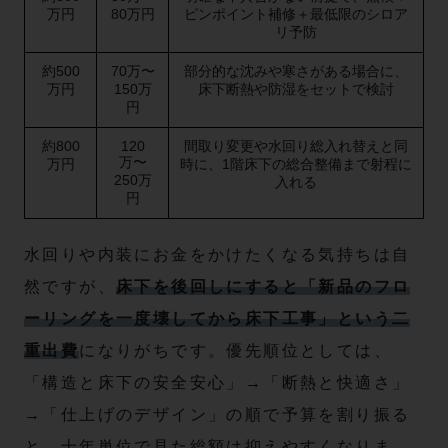
万円
80万円
ピンポイント補修＋最低限のシロア
リ予防
約500
70万〜
部分的な沈みや寒さがある場合に、
万円
150万
床下断熱や防湿をセットで検討
円
約800
120
間取り変更や水回り総入れ替えと同
万〜
万円
時に、1階床下の総合整備まで射程に
250万
入れる
円
水回りや内装にお金をかけたくなる気持ちは自
然ですが、
床下を後回しにすると「新品のフロ
ーリングを一度壊してから床下工事」という二
重出費
になりがちです。優先順位としては、
「構造と床下の安全安心」→「断熱と快適さ」
→「仕上げのデザイン」の順で予算を割り振る
と、十年単位で見た総額は抑えやすくなりま