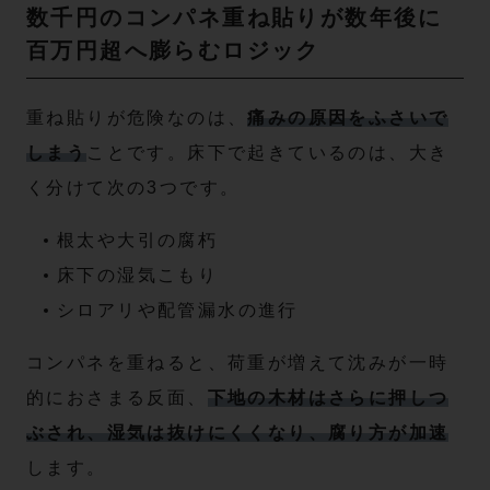
数千円のコンパネ重ね貼りが数年後に
百万円超へ膨らむロジック
重ね貼りが危険なのは、
痛みの原因をふさいで
しまう
ことです。床下で起きているのは、大き
く分けて次の3つです。
根太や大引の腐朽
床下の湿気こもり
シロアリや配管漏水の進行
コンパネを重ねると、荷重が増えて沈みが一時
的におさまる反面、
下地の木材はさらに押しつ
ぶされ、湿気は抜けにくくなり、腐り方が加速
します。