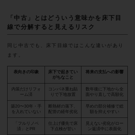
「中古」とはどういう意味かを床下目
線で分解すると見えるリスク
同じ中古でも、床下目線ではこんな違いがあり
ます。
表向きの印象
床下で起きてい
将来の支払への影響
がちなこと
内装だけリフォ
コンパネ重ね貼
数年後に下地から全
ーム済
りで下地放置
面やり直しで高額化
築20〜30年・手
断熱材の落下、
早めの部分補修で総
を入れていない
配管の経年劣化
額を抑えやすい
「フルリノベ
仕上げ優先で床
見えない劣化がロー
済」とPR
下点検が甘い
ン返済中に表面化