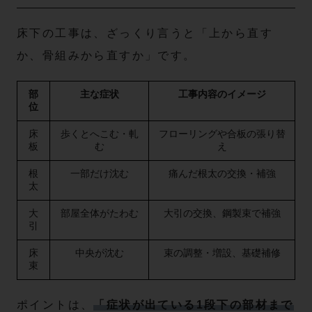
床下の工事は、ざっくり言うと「上から直す
か、骨組みから直すか」です。
部
主な症状
工事内容のイメージ
位
床
歩くとへこむ・軋
フローリングや合板の張り替
板
む
え
根
一部だけ沈む
痛んだ根太の交換・補強
太
大
部屋全体がたわむ
大引の交換、鋼製束で補強
引
床
中央が沈む
束の調整・増設、基礎補修
束
ポイントは、
「症状が出ている1段下の部材まで