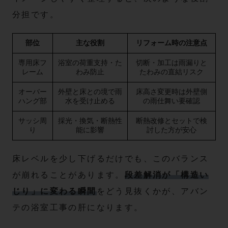
分担です。
部位
主な役割
リフォーム時の注意点
専用床フ
浴室の荷重支持・た
切断・加工は雨漏りと
レーム
わみ防止
たわみの直結リスク
オーバー
外壁と床との境で雨
床高さ変更時は外壁側
ハング部
水を受け止める
の雨仕舞い要確認
サッシ周
採光・換気・断熱性
断熱改修とセットで検
り
能に影響
討した方が安心
床レベルを少し下げるだけでも、このバランス
が崩れることがあります。
段差解消が「構造い
じり」に変わる瞬間
をどう見抜くかが、アバン
テの浴室工事の肝になります。