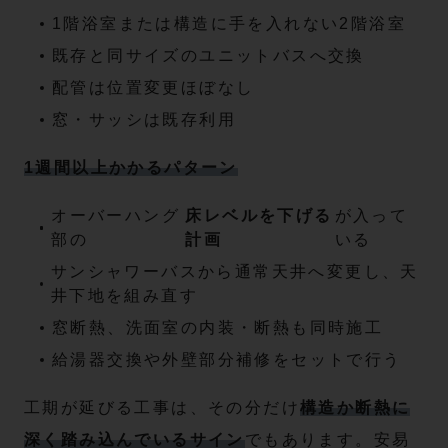
1階浴室または構造に手を入れない2階浴室
既存と同サイズのユニットバスへ交換
配管は位置変更ほぼなし
窓・サッシは既存利用
1週間以上かかるパターン
オーバーハング
床レベルを下げる
が入って
部の
計画
いる
サンシャワーバスから通常天井へ変更し、天
井下地を組み直す
窓断熱、洗面室の内装・断熱も同時施工
給湯器交換や外壁部分補修をセットで行う
工期が延びる工事は、その分だけ
構造か断熱に
深く踏み込んでいるサイン
でもあります。安易