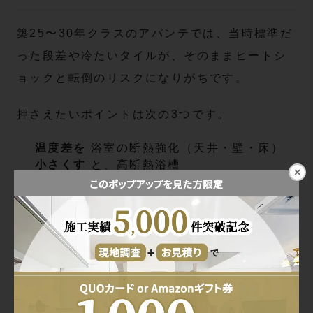
築25〜30年クラスのアバンテでは、当時標準だ
った段差や冷たいタイルが、そのままヒートシ
ョックと転倒のリスクになりがちです。
押さえたいポイントは次の3つです。
温度差を
浴室の断熱強化（天井・壁・床）
小さくす
と、高断熱浴槽
×
る
洗面室含めた暖房計画（浴室暖房
乾燥機、洗面室のパネルヒーター
など）
段差と滑り
浴室入口の段差を“安全な範囲
を減らす
で”できる限り小さく
すべりにくい床材と、洗面室と
の床レベルの調整
将来の介助
出入口幅はできれば700mm以上