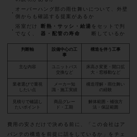
オーバーハング部の雨仕舞いについて、外壁
側からも確認する提案があるか
浴室だけ
断熱・サッシ・給湯
をセットで判
でなく、
器・配管の寿命
断しているか
判断軸
設備中心の工
構造を伴う工事
事
主な内容
ユニットバス
床高さ変更・開口拡
交換など
大・窓移動など
業者選びで重視
メーカー知
構造理解・雨仕舞い
したい点
識・施工実績
の経験
見積りで確認し
商品グレー
解体範囲・補強方
たいポイント
ド・工期
法・保証範囲
費用の安さだけで決める前に、「この会社はア
バンテの構造を前提に話をしているか」をチェ