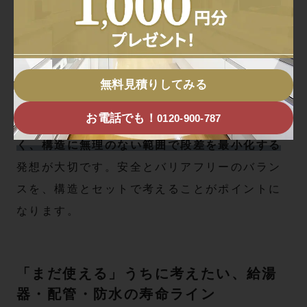
動線を確保
手すりは「立ち上がり」「移
する
動」「浴槽への出入り」の3点を
基本に配置
アバンテの2階浴室やオーバーハング浴室では、
無料見積りしてみる
床を下げ過ぎると外部からの雨水が回り込みや
お電話でも！
0120-900-787
すくなるため、
「段差ゼロ至上主義」ではな
く、構造に無理のない範囲で段差を最小化する
発想が大切です。安全とバリアフリーのバラン
スを、構造とセットで考えることがポイントに
なります。
「まだ使える」うちに考えたい、給湯
器・配管・防水の寿命ライン