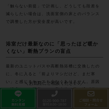
「触らない前提」で計画し、どうしても段差を
減らしたい場合は、洗面室側の床とのバランス
で調整した方が安全度が高いです。
浴室だけ最新なのに「思ったほど暖か
くない」断熱プランの盲点
最新のユニットバスや高断熱浴槽に交換したの
に、冬に入ると「前よりマシだけど、まだ寒
い」と感じるケースも少なくありません。原因
＼お気軽にご相談ください♪／
は
浴室だけを断熱して、家全体の熱の逃げ道を
抑えられていないこと
にあります。