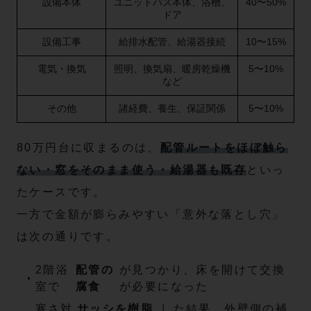
設備本体
ユニットバス本体、浴槽、
40〜50%
ドア
設備工事
給排水配管、給湯器接続
10〜15%
電気・換気
照明、換気扇、暖房乾燥機
5〜10%
など
その他
諸経費、養生、保証関係
5〜10%
80万円台に収まるのは、
配管ルートをほぼ触ら
ない・窓をそのまま使う・給湯器も既存
といっ
たケースです。
一方で金額が膨らみやすい「意外な落とし穴」
は次の通りです。
2階浴
配管の
が見つかり、床を開けて交換
室で
腐食
が必要になった
寒さ対
サッシを樹脂
した結果、外壁側の補