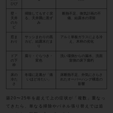
ひび
壁・
掃除してもすぐ戻
断熱不足、換気計画の不
天井
る、天井隅に黒ず
備、結露水の滞留
のカ
み
ビ
窓ま
サッシまわりの黒
アルミ単板ガラスによる冷
わり
カビ、結露水だま
え、木枠の劣化
り
ドア
腐り・ぐらつき・
洗い場側からの漏水、洗面
の下
変色
室側の床下腐朽
枠
床の
冬場に足裏が「痛
床断熱不足、外気にさらさ
冷た
いほど冷たい」
れたオーバーハング構造の
さ
影響
築20〜25年を超えて上の症状が「複数」重なっ
てきたら、単なる掃除やパネル張り替えでは追