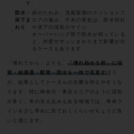
す。
防水・
床のたわみ、洗面室側のクッションフ
床下ま
ロアの傷み、巾木の変色は、防水切れ
わり
や床下の湿気のサイン
オーバーハング部で防水が弱っている
と、外壁やサッシまわりまで影響が出
るケースもあります。
「壊れてから」よりも、
「壊れ始める前」に浴
室・給湯器・配管・防水を一体で見直す
ほう
が、結果としてトータルの出費を抑えやすくな
ります。特に神奈川・東京エリアのように湿気
が多く、冬の冷え込みもある地域では、寿命ラ
インを少し早めに見ておくくらいがちょうど良
いと感じます。