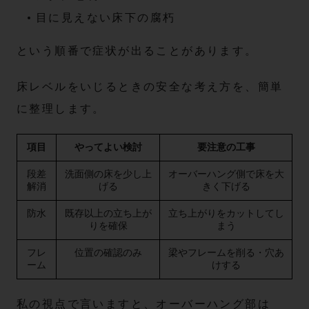
目に見えない床下の腐朽
という順番で症状が出ることがあります。
床レベルをいじるときの安全な考え方を、簡単
に整理します。
項目
やってよい検討
要注意の工事
段差
洗面側の床を少し上
オーバーハング側で床を大
解消
げる
きく下げる
防水
既存以上の立ち上が
立ち上がりをカットしてし
りを確保
まう
フレ
位置の確認のみ
梁やフレームを削る・穴あ
ーム
けする
私の視点で言いますと、オーバーハング部は