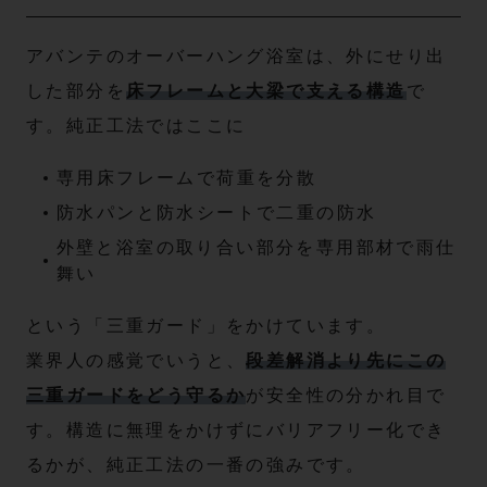
アバンテのオーバーハング浴室は、外にせり出
した部分を
床フレームと大梁で支える構造
で
す。純正工法ではここに
専用床フレームで荷重を分散
防水パンと防水シートで二重の防水
外壁と浴室の取り合い部分を専用部材で雨仕
舞い
という「三重ガード」をかけています。
業界人の感覚でいうと、
段差解消より先にこの
三重ガードをどう守るか
が安全性の分かれ目で
す。構造に無理をかけずにバリアフリー化でき
るかが、純正工法の一番の強みです。