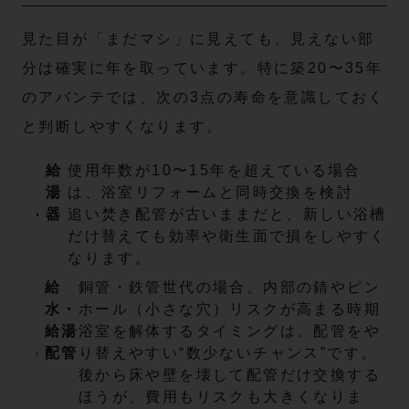
見た目が「まだマシ」に見えても、見えない部
分は確実に年を取っています。特に築20〜35年
のアバンテでは、次の3点の寿命を意識しておく
と判断しやすくなります。
給
使用年数が10〜15年を超えている場合
湯
は、浴室リフォームと同時交換を検討
器
追い焚き配管が古いままだと、新しい浴槽
だけ替えても効率や衛生面で損をしやすく
なります。
給
銅管・鉄管世代の場合、内部の錆やピン
水・
ホール（小さな穴）リスクが高まる時期
給湯
浴室を解体するタイミングは、配管をや
配管
り替えやすい“数少ないチャンス”です。
後から床や壁を壊して配管だけ交換する
ほうが、費用もリスクも大きくなりま