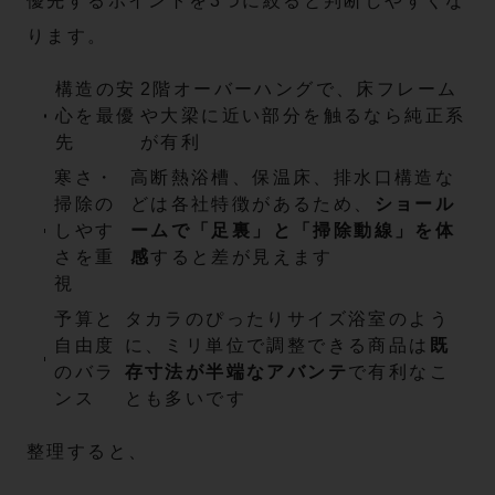
優先するポイントを3つに絞ると判断しやすくな
ります。
構造の安
2階オーバーハングで、床フレーム
心を最優
や大梁に近い部分を触るなら純正系
先
が有利
寒さ・
高断熱浴槽、保温床、排水口構造な
掃除の
どは各社特徴があるため、
ショール
しやす
ームで「足裏」と「掃除動線」を体
さを重
感
すると差が見えます
視
予算と
タカラのぴったりサイズ浴室のよう
自由度
に、ミリ単位で調整できる商品は
既
のバラ
存寸法が半端なアバンテ
で有利なこ
ンス
とも多いです
整理すると、