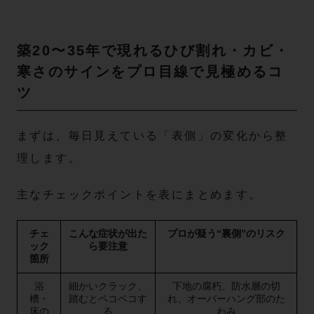
築20〜35年で現れるひび割れ・カビ・
寒さのサインをプロ目線で見極めるコ
ツ
まずは、毎日見えている「表側」の変化から整
理します。
主なチェックポイントを表にまとめます。
チェ
こんな症状が出た
プロが疑う“裏側”のリスク
ック
ら要注意
箇所
浴
細かいクラック、
下地の腐朽、防水層の切
槽・
踏むとペコペコす
れ、オーバーハング部のた
床の
る
わみ