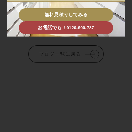
o
t
a
共
無料見積りしてみる
k
e
i
有
r
l
お電話でも！
0120-900-787
ブログ一覧に戻る