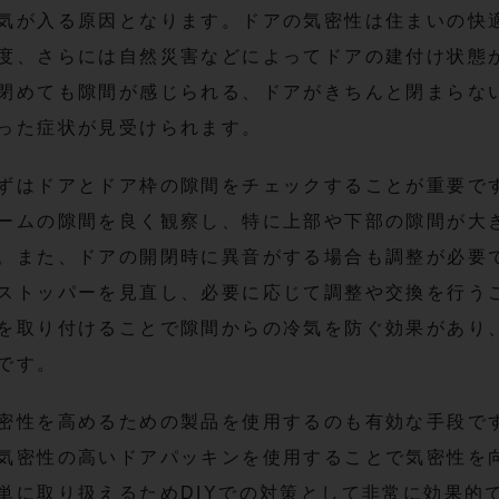
気が入る原因となります。ドアの気密性は住まいの快
度、さらには自然災害などによってドアの建付け状態
閉めても隙間が感じられる、ドアがきちんと閉まらな
った症状が見受けられます。
ずはドアとドア枠の隙間をチェックすることが重要で
ームの隙間を良く観察し、特に上部や下部の隙間が大
。また、ドアの開閉時に異音がする場合も調整が必要
ストッパーを見直し、必要に応じて調整や交換を行う
を取り付けることで隙間からの冷気を防ぐ効果があり
です。
密性を高めるための製品を使用するのも有効な手段で
気密性の高いドアパッキンを使用することで気密性を
単に取り扱えるためDIYでの対策として非常に効果的