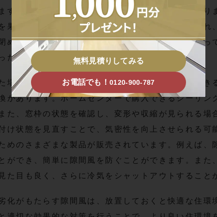
ます。また、シーリング材の劣化も大きな要因となり
を果たしており、劣化が進むことでその機能が失われ
閉めても隙間が感じられる、窓枠の表面にひびが入っ
った症状が見られます。
無料見積りしてみる
お電話でも！
た場合、早めの対策が重要です。例えば、自分ででき
0120-900-787
換があります。ホームセンターで購入できるシーリン
また、窓枠の状態を確認し、変形や収縮が見られる場
付け状態を見直すことで、気密性を向上させられる可
ためのさまざまな製品が販売されています。例えば、
とができ、簡単に隙間風を防ぐことができます。また
見た目も良く、さらに冷気をシャットアウトすること
劣化がもたらす隙間風は、放置しておくと快適な住環
と適切な効果的な対策を行うことで、より良い住環境