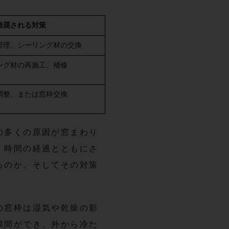
推奨される対策
管理、シーリング材の交換
ング材の再施工、補修
調整、または窓枠交換
の多くの原因が窓まわり
、時間の経過とともにさ
るのか、そしてその対策
の窓枠は湿気や乾燥の影
隙間ができ、外から冷た